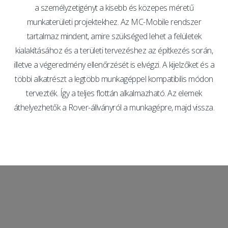
a személyzetigényt a kisebb és közepes méretű
munkaterületi projektekhez. Az MC-Mobile rendszer
tartalmaz mindent, amire szükséged lehet a felületek
kialakításához és a területi tervezéshez az építkezés során,
illetve a végeredmény ellenőrzését is elvégzi. A kijelzőket és a
többi alkatrészt a legtöbb munkagéppel kompatibilis módon
tervezték. Így a teljes flottán alkalmazható. Az elemek
áthelyezhetők a Rover-állványról a munkagépre, majd vissza.